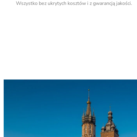
Wszystko bez ukrytych kosztów i z gwarancją jakości.