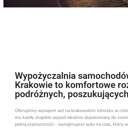
Wypożyczalnia samochodów
Krakowie to komfortowe­ ro
podróżnych, poszukujących
Ofe­rujemy wynajem aut na krakowskim lotnisku w różny
mu każdy znajdzie pojazd idealnie dopasowany do swoic
pełną elastyczność – wynajmuje­sz auto na czas, który o