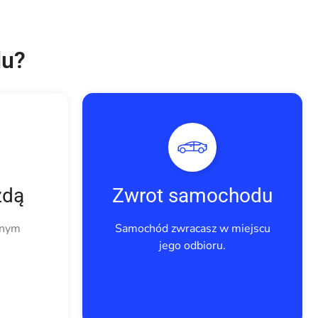
du?
zdą
Zwrot samochodu
onym
Samochód zwracasz w miejscu
jego odbioru.