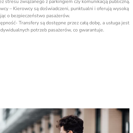
 bez stresu związanego z parkingie­m czy komunikacją publiczną.
owcy – Kierowcy są doświadcze­ni, punktualni i oferują wysoką
ając o bezpiecze­ństwo pasażerów.
tępność- Transfery są dostępne prze­z całą dobę, a usługa jest
dywidualnych potrzeb pasażerów, co gwarantuje­.