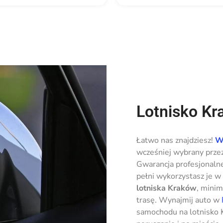
Lotnisko Kr
Łatwo nas znajdziesz!
W
wcześniej wybrany przez
Gwarancja profesjonaln
pełni wykorzystasz je w
lotniska Kraków
, minim
trasę. Wynajmij auto w
samochodu na lotnisko 