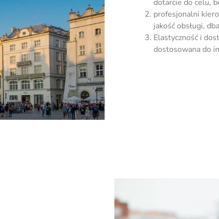
dotarcie do ce­lu,
profesjonalni kier
jakość obsługi, db
Elastyczność i dos
dostosowana do in