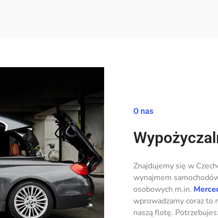
O nas
Wypożyczal
Znajdujemy się w Czecho
wynajmem samochodów
osobowych m.in.
Merced
wprowadzamy coraz to n
naszą flotę. Potrzebuj