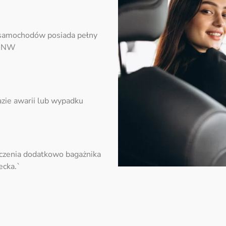
 samochodów posiada pełny
/NNW
zie awarii lub wypadku
czenia dodatkowo bagażnika
ecka.`