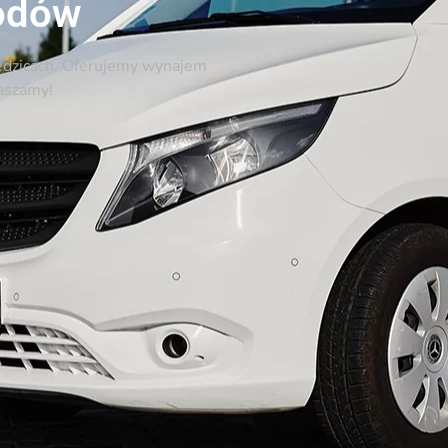
odów
edzicach. Oferujemy wynajem
aszamy!