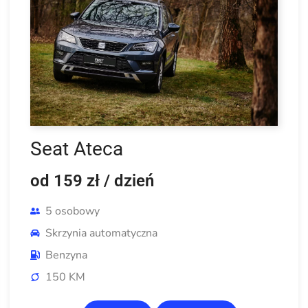
Seat Ateca
od 159 zł
/ dzień
5 osobowy
Skrzynia automatyczna
Benzyna
150 KM