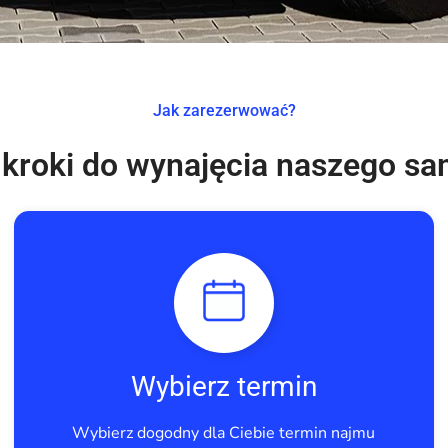
Jak zarezerwować?
 kroki do wynajęcia naszego 
Wybierz termin
Wybierz dogodny dla Ciebie termin najmu