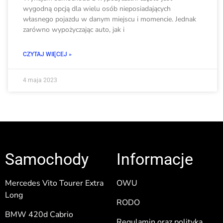
wygodną opcją dla wielu osób nieposiadających
własnego pojazdu w danym miejscu i momencie. Jednak
zarówno wypożyczając auto, jak i
CZYTAJ WIĘCEJ »
4 maja 2023
Samochody
Informacje
Mercedes Vito Tourer Extra
OWU
Long
RODO
BMW 420d Cabrio
Regulamin oraz polityka