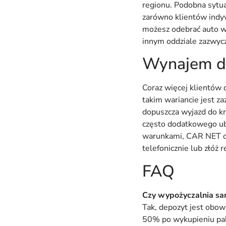
regionu. Podobna sytua
zarówno klientów indywi
możesz odebrać auto w 
innym oddziale zazwycz
Wynajem dł
Coraz więcej klientów 
takim wariancie jest z
dopuszcza wyjazd do kr
często dodatkowego ubez
warunkami, CAR NET of
telefonicznie lub złóż 
FAQ
Czy wypożyczalnia sa
Tak, depozyt jest ob
50% po wykupieniu pak