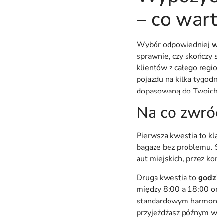
– co war
Wybór odpowiedniej
w
sprawnie, czy skończy
klientów z całego regio
pojazdu na kilka tygod
dopasowaną do Twoich
Na co zwró
Pierwsza kwestia to kl
bagaże bez problemu. 
aut miejskich, przez ko
Druga kwestia to
godzi
między 8:00 a 18:00 o
standardowym harmonog
przyjeżdżasz późnym w