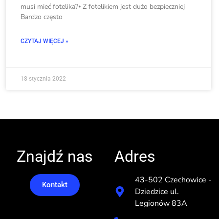
musi mieć fotelika?⦁ Z fotelikiem jest dużo bezpieczniej
Bardzo często
CZYTAJ WIĘCEJ »
18 stycznia 2022
Znajdź nas
Adres
43-502 Czechowice -
Kontakt
Dziedzice ul.
Legionów 83A