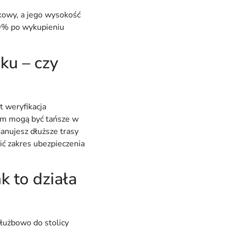
kowy, a jego wysokość
50% po wykupieniu
ku – czy
t weryfikacja
em mogą być tańsze w
lanujesz dłuższe trasy
ć zakres ubezpieczenia
k to działa
łużbowo do stolicy