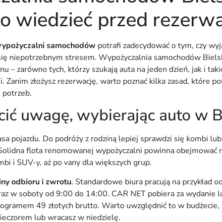
to wiedzieć przed rezerw
ypożyczalni samochodów
potrafi zadecydować o tym, czy wyj
 się niepotrzebnym stresem. Wypożyczalnia samochodów Bielsk
nu – zarówno tych, którzy szukają auta na jeden dzień, jak i taki
ni. Zanim złożysz rezerwację, warto poznać kilka zasad, które 
 potrzeb.
cić uwagę, wybierając auto w B
asa pojazdu. Do podróży z rodziną lepiej sprawdzi się kombi lu
Solidna flota renomowanej wypożyczalni powinna obejmować r
mbi i SUV-y, aż po vany dla większych grup.
ny odbioru i zwrotu
. Standardowe biura pracują na przykład od
raz w soboty od 9:00 do 14:00. CAR NET pobiera za wydanie l
ramem 49 złotych brutto. Warto uwzględnić to w budżecie, s
ieczorem lub wracasz w niedzielę.