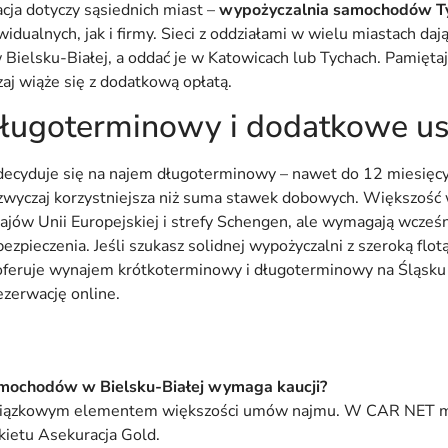
cja dotyczy sąsiednich miast –
wypożyczalnia samochodów T
dualnych, jak i firmy. Sieci z oddziałami w wielu miastach daj
Bielsku-Białej, a oddać je w Katowicach lub Tychach. Pamiętaj
aj wiąże się z dodatkową opłatą.
ugoterminowy i dodatkowe us
decyduje się na najem długoterminowy – nawet do 12 miesięcy
azwyczaj korzystniejsza niż suma stawek dobowych. Większość
ajów Unii Europejskiej i strefy Schengen, ale wymagają wcześn
pieczenia. Jeśli szukasz solidnej wypożyczalni z szeroką flotą
eruje wynajem krótkoterminowy i długoterminowy na Śląsku –
rezerwację online.
mochodów w Bielsku-Białej wymaga kaucji?
owiązkowym elementem większości umów najmu. W CAR NET mo
ietu Asekuracja Gold.