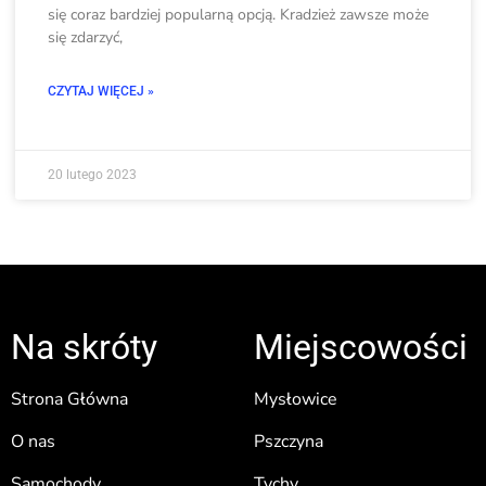
się coraz bardziej popularną opcją. Kradzież zawsze może
się zdarzyć,
CZYTAJ WIĘCEJ »
20 lutego 2023
Na skróty
Miejscowości
Strona Główna
Mysłowice
O nas
Pszczyna
Samochody
Tychy