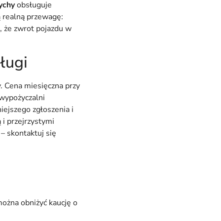
ychy
obsługuje
ą realną przewagę:
, że zwrot pojazdu w
ługi
. Cena miesięczna przy
 wypożyczalni
iejszego zgłoszenia i
 i przejrzystymi
 skontaktuj się
żna obniżyć kaucję o