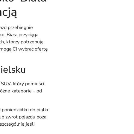
acją
azd przebiegnie
o-Biała przyciąga
ch, którzy potrzebują
pomogą Ci wybrać ofertę
ielsku
b SUV, który pomieści
óżne kategorie – od
 poniedziałku do piątku
ub zwrot pojazdu poza
zczególnie jeśli