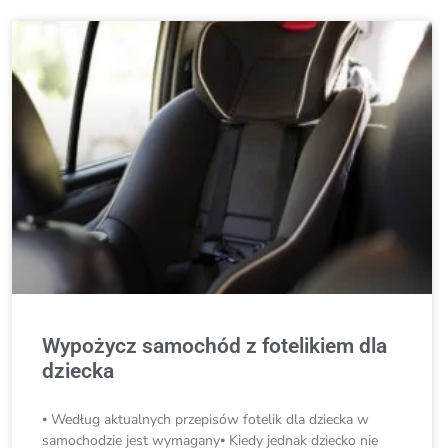
Wypożycz samochód z fotelikiem dla
dziecka
⦁ Według aktualnych przepisów fotelik dla dziecka w
samochodzie jest wymagany⦁ Kiedy jednak dziecko nie