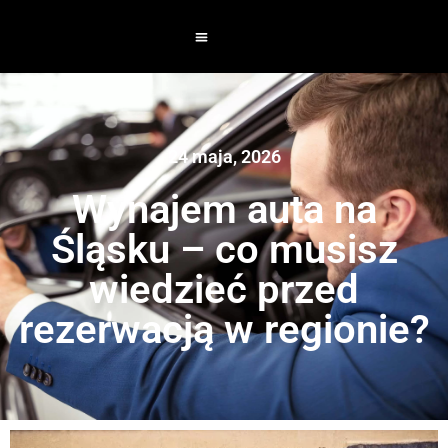
24 maja, 2026
Wynajem auta na
Śląsku – co musisz
wiedzieć przed
rezerwacją w regionie?