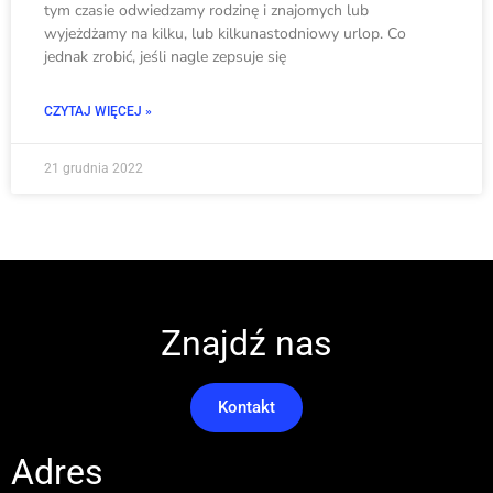
tym czasie odwiedzamy rodzinę i znajomych lub
wyjeżdżamy na kilku, lub kilkunastodniowy urlop. Co
jednak zrobić, jeśli nagle zepsuje się
CZYTAJ WIĘCEJ »
21 grudnia 2022
Znajdź nas
Kontakt
Adres