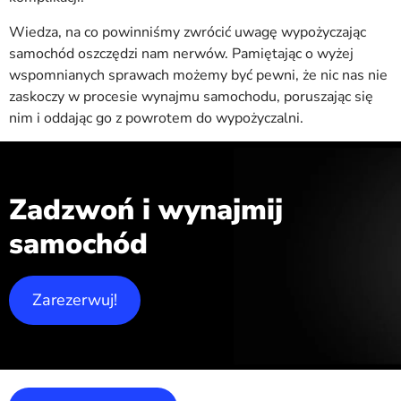
Wiedza, na co powinniśmy zwrócić uwagę wypożyczając
samochód oszczędzi nam nerwów. Pamiętając o wyżej
wspomnianych sprawach możemy być pewni, że nic nas nie
zaskoczy w procesie wynajmu samochodu, poruszając się
nim i oddając go z powrotem do wypożyczalni.
Zadzwoń i wynajmij
samochód
Zarezerwuj!