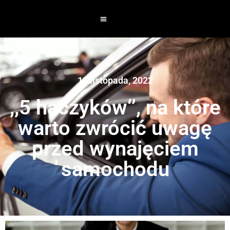
10 listopada, 2022
,,5 haczyków‘’, na które
warto zwrócić uwagę
przed wynajęciem
samochodu