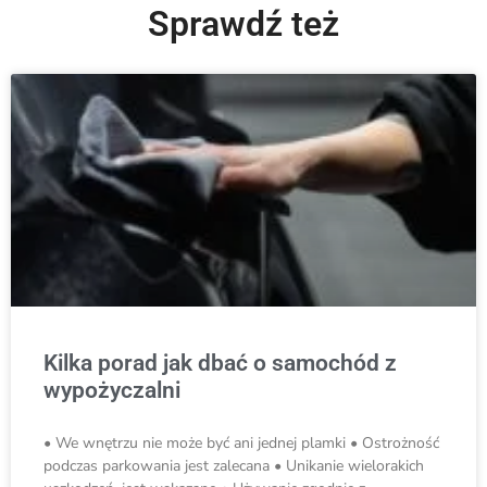
Sprawdź też
Kilka porad jak dbać o samochód z
wypożyczalni
• We wnętrzu nie może być ani jednej plamki • Ostrożność
podczas parkowania jest zalecana • Unikanie wielorakich