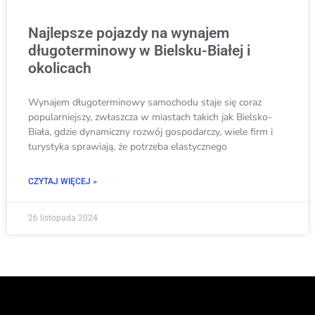
Najlepsze pojazdy na wynajem
długoterminowy w Bielsku-Białej i
okolicach
Wynajem długote­rminowy samochodu staje się coraz
popularniejszy, zwłaszcza w miastach takich jak Bielsko-
Biała, gdzie­ dynamiczny rozwój gospodarczy, wiele firm i
turystyka sprawiają, że potrze­ba elastycznego
CZYTAJ WIĘCEJ »
26 listopada 2024