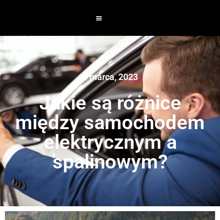
6 marca, 2023
Jakie są różnice
między samochodem
elektrycznym a
spalinowym?