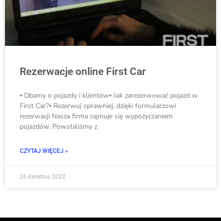
Rezerwacje online First Car
⦁ Dbamy o pojazdy i klientów⦁ Jak zarezerwować pojazd w
First Car?⦁ Rezerwuj sprawniej, dzięki formularzowi
rezerwacji Nasza firma zajmuje się wypożyczaniem
pojazdów. Powstaliśmy z
CZYTAJ WIĘCEJ »
26 kwietnia 2022