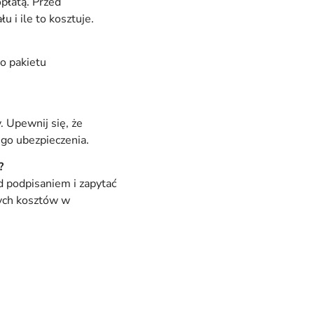
płatą. Przed
 i ile to kosztuje.
go pakietu
 Upewnij się, że
go ubezpieczenia.
?
d podpisaniem i zapytać
nych kosztów w