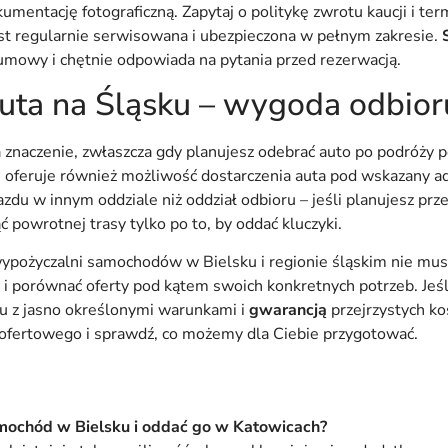
kumentację fotograficzną. Zapytaj o politykę zwrotu kaucji i term
jest regularnie serwisowana i ubezpieczona w pełnym zakresie.
mowy i chętnie odpowiada na pytania przed rezerwacją.
ta na Śląsku – wygoda odbioru
a znaczenie, zwłaszcza gdy planujesz odebrać auto po podróży 
oferuje również możliwość dostarczenia auta pod wskazany ad
zdu w innym oddziale niż oddział odbioru – jeśli planujesz prze
ć powrotnej trasy tylko po to, by oddać kluczyki.
pożyczalni samochodów w Bielsku i regionie śląskim nie musi
 i porównać oferty pod kątem swoich konkretnych potrzeb. Jeśl
 z jasno określonymi warunkami i
gwarancją
przejrzystych ko
 ofertowego i sprawdź, co możemy dla Ciebie przygotować.
ochód w Bielsku i oddać go w Katowicach?