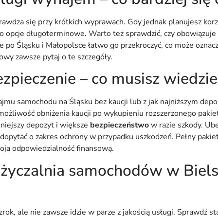
awdza się przy krótkich wyprawach. Gdy jednak planujesz korzy
 o opcje długoterminowe. Warto też sprawdzić, czy obowiązuje 
 po Śląsku i Małopolsce łatwo go przekroczyć, co może oznac
wy zawsze pytaj o te szczegóły.
ezpieczenie – co musisz wiedzie
jmu samochodu na Śląsku bez kaucji lub z jak najniższym dep
 możliwość obniżenia kaucji po wykupieniu rozszerzonego paki
mniejszy depozyt i większe
bezpieczeństwo
w razie szkody. Ub
 dopytać o zakres ochrony w przypadku uszkodzeń. Pełny paki
woją odpowiedzialność finansową.
życzalnia samochodów w Biels
rok, ale nie zawsze idzie w parze z jakością usługi. Sprawdź s