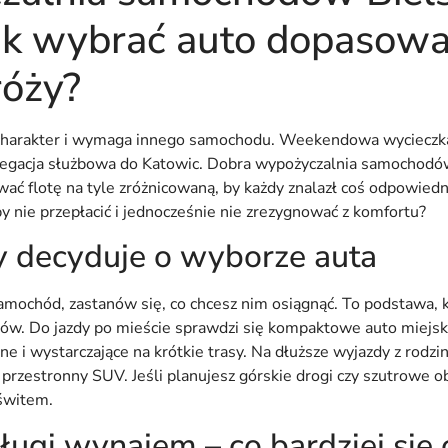
jak wybrać auto dopasow
róży?
charakter i wymaga innego samochodu. Weekendowa wycieczka 
legacja służbowa do Katowic. Dobra wypożyczalnia samochodów
ać flotę na tyle zróżnicowaną, by każdy znalazł coś odpowiedni
y nie przepłacić i jednocześnie nie zrezygnować z komfortu?
y decyduje o wyborze auta
mochód, zastanów się, co chcesz nim osiągnąć. To podstawa, 
ów. Do jazdy po mieście sprawdzi się kompaktowe auto miejsk
 i wystarczające na krótkie trasy. Na dłuższe wyjazdy z rodzin
 przestronny SUV. Jeśli planujesz górskie drogi czy szutrowe o
świtem.
długi wynajem – co bardziej się