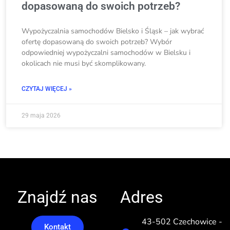
dopasowaną do swoich potrzeb?
Wypożyczalnia samochodów Bielsko i Śląsk – jak wybrać
ofertę dopasowaną do swoich potrzeb? Wybór
odpowiedniej wypożyczalni samochodów w Bielsku i
okolicach nie musi być skomplikowany.
CZYTAJ WIĘCEJ »
29 maja 2026
Znajdź nas
Adres
43-502 Czechowice -
Kontakt