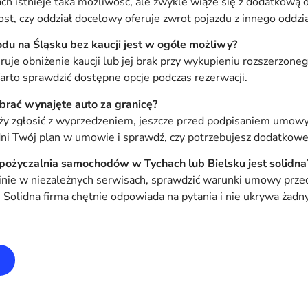
h istnieje taka możliwość, ale zwykle wiąże się z dodatkową o
st, czy oddział docelowy oferuje zwrot pojazdu z innego oddziału
u na Śląsku bez kaucji jest w ogóle możliwy?
ruje obniżenie kaucji lub jej brak przy wykupieniu rozszerzone
rto sprawdzić dostępne opcje podczas rezerwacji.
zabrać wynajęte auto za granicę?
ży zgłosić z wyprzedzeniem, jeszcze przed podpisaniem umowy.
ni Twój plan w umowie i sprawdź, czy potrzebujesz dodatkowe
pożyczalnia samochodów w Tychach lub Bielsku jest solidna
pinie w niezależnych serwisach, sprawdzić warunki umowy prze
. Solidna firma chętnie odpowiada na pytania i nie ukrywa żad