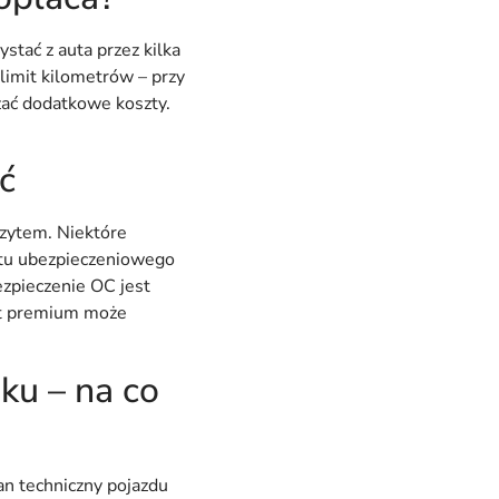
stać z auta przez kilka
limit kilometrów – przy
zać dodatkowe koszty.
ć
ozytem. Niektóre
etu ubezpieczeniowego
ezpieczenie OC jest
et premium może
ku – na co
tan techniczny pojazdu