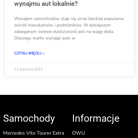
wynajmu aut lokalnie?
Wynajem samochodów staje się coraz bardziej popularne
wśród mieszkańców i podróżników. W dzisiejszym
zabieganym świecie elastyczność jest na wagę złota.
Dlaczego warto wynająć auto w
CZYTAJ WIĘCEJ »
13 stycznia 2025
Samochody
Informacje
Mercedes Vito Tourer Extra
OWU