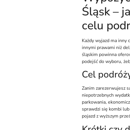
Śląsk – 
celu pod
Każdy wyjazd ma inny 
innymi prawami niż de
śląskim powinna oferow
podejść do wyboru, żeb
Cel podróż
Zanim zarezerwujesz sa
niepotrzebnych wydatk
parkowania, ekonomiczne
sprawdzi się kombi lub
pojazd z wyższym prze
Krótki czy 