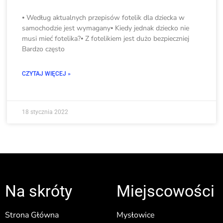
⦁ Według aktualnych przepisów fotelik dla dziecka w
samochodzie jest wymagany⦁ Kiedy jednak dziecko nie
musi mieć fotelika?⦁ Z fotelikiem jest dużo bezpieczniej
Bardzo często
CZYTAJ WIĘCEJ »
18 stycznia 2022
Na skróty
Miejscowości
Strona Główna
Mysłowice