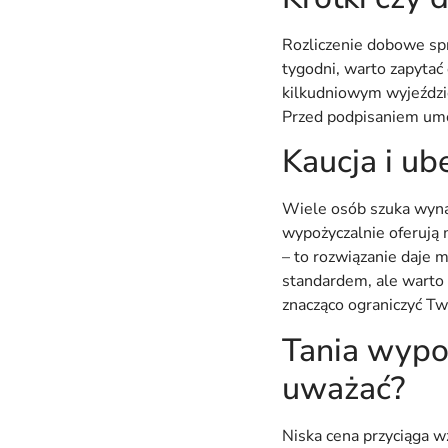
Rozliczenie dobowe spr
tygodni, warto zapytać
kilkudniowym wyjeździe
Przed podpisaniem umo
Kaucja i ub
Wiele osób szuka wyna
wypożyczalnie oferują
– to rozwiązanie daje 
standardem, ale warto
znacząco ograniczyć T
Tania wypo
uważać?
Niska cena przyciąga wz