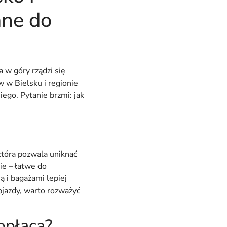
ane do
w góry rządzi się
 w Bielsku i regionie
ego. Pytanie brzmi: jak
która pozwala uniknąć
ie – łatwe do
ą i bagażami lepiej
bjazdy, warto rozważyć
 opłaca?