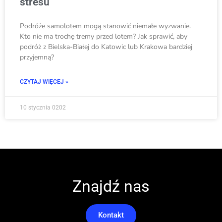
stresu
Podróże samolotem mogą stanowić niemałe wyzwanie.
Kto nie ma trochę tremy przed lotem? Jak sprawić, aby
podróż z Bielska-Białej do Katowic lub Krakowa bardziej
przyjemną?
CZYTAJ WIĘCEJ »
10 stycznia 0202
Znajdź nas
Kontakt