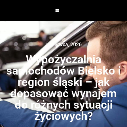
1 czerwca, 2026
Wypożyczalnia
samochodów Bielsko i
region śląski – jak
dopasować wynajem
do różnych sytuacji
życiowych?