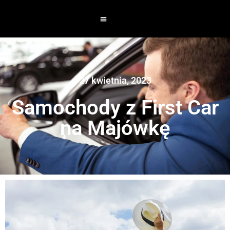
27 kwietnia, 2023
Samochody z First Car
na Majówkę