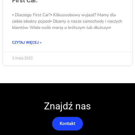
First Car.
⦁ Dlaczego First Car?⦁ Kilkuosobowy wyjazd? Mamy dla
ciebie idealny pojazd⦁ Dbamy o nasze samochody i naszych
klientów Wiele osób marzy o krótszym lub dłuższym
CZYTAJ WIĘCEJ »
3 maja 2022
Znajdź nas
Kontakt