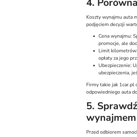
4. Porówna
Koszty wynajmu auta mo
podjęciem decyzji wart
Cena wynajmu: Sp
promocje, ale do
Limit kilometrów
opłaty za jego pr
Ubezpieczenie: U
ubezpieczenia, j
Firmy takie jak 1car.p
odpowiedniego auta do
5. Sprawdź
wynajmem
Przed odbiorem samoch