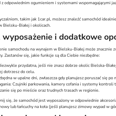
z odpowiednim ogumieniem i systemami wspomagającymi jazd
czalniom, takim jak 1car.pl, możesz znaleźć samochód idealn
Bielsku-Białej i okolicach.
 wyposażenie i dodatkowe opc
ie samochodu na wynajem w Bielsku-Białej może znacznie zw
. Zastanów się, jakie funkcje są dla Ciebie niezbędne:
ezwykle przydatna, jeśli nie znasz dobrze okolic Bielska-Białej
ej dotrzesz do celu.
zbędna w upalne dni, zwłaszcza gdy planujesz poruszać się po mi
ia: Czujniki parkowania, kamery cofania i systemy kontroli tra
zanie się po mieście oraz trudnych trasach w regionie.
 się, że samochód jest wyposażony w odpowiednie akcesoria, t
chowy lub łańcuchy na koła (jeśli planujesz zimowy wypad w gór