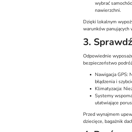
wybrać samochód 
nawierzchni.
Dzięki lokalnym wypoży
warunków panujących w 
3. Sprawdź
Odpowiednie wyposażen
bezpieczeństwo podróży
Nawigacja GPS: Ni
błądzenia i szybci
Klimatyzacja: Nie
Systemy wspomagan
ułatwiające porus
Przed wynajmem upewnij
dziecięce, bagażnik da