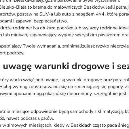
ntrum Bielska-Białej, gdzie parkowanie bywa wyzwaniem.
ielsko-Biała to brama do malowniczych Beskidów. Jeśli planuje
urortów, postaw na SUV-a lub auto z napędem 4×4, które poradz
gami i zapewni bezpieczeństwo.
podróże rodzinne: Na dłuższe podróże lub wyjazdy rodzinne id
n lub minivan, zapewniający wygodę wszystkim pasażerom oraz
pełniający Twoje wymagania, zminimalizujesz ryzyko nieprzyj
ort podróży.
 uwagę warunki drogowe i se
który warto wziąć pod uwagę, są warunki drogowe oraz pora r
iałej wymaga dostosowania się do zmieniającej się pogody. Z
mowymi oponami mogą okazać się nieoceniony, szczególnie jeśli 
 letnie miesiące odpowiednie będą samochody z klimatyzacją, k
ż, nawet podczas upałów.
że w zimowych miesiącach, kiedy w Beskidach często pada śnieg