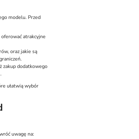
nego modelu. Przed
 oferować atrakcyjne
ów, oraz jakie są
graniczeń.
waż zakup dodatkowego
.
tóre ułatwią wybór
d
Zwróć uwagę na: