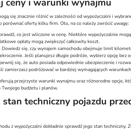
j ceny i warunki wynajmu
gą się znacznie różnić w zależności od wypożyczalni i wybra
o porównać oferty kilku firm. Oto, na co należy zwrócić uwagę:
rawdź, co jest wliczone w cenę. Niektóre wypożyczalnie mogą
datkowe opłaty mogą zwiększyć całkowity koszt.
: Dowiedz się, czy wynajem samochodu obejmuje limit kilometr
zekroczenie. Jeśli planujesz długie podróże, wybierz opcję bez o
pewnij się, że auto posiada odpowiednie ubezpieczenie i roz
eśli zamierzasz podróżować w bardziej wymagających warunkach
l oferują przejrzyste warunki wynajmu oraz różnorodne opcje, k
 Twojego budżetu i planów.
 stan techniczny pojazdu prze
odu z wypożyczalni dokładnie sprawdź jego stan techniczny. 