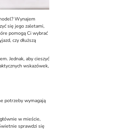
i model? Wynajem
ć się jego zaletami,
tóre pomogą Ci wybrać
jazd, czy dłuższą
m. Jednak, aby cieszyć
praktycznych wskazówek,
żne potrzeby wymagają
 głównie w mieście,
wietnie sprawdzi się