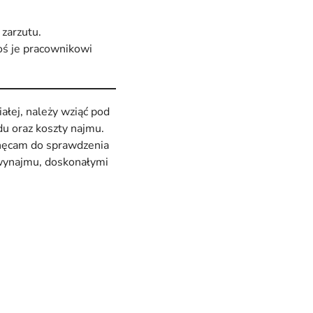
 zarzutu.
oś je pracownikowi
łej, należy wziąć pod
du oraz koszty najmu.
chęcam do sprawdzenia
 wynajmu, doskonałymi