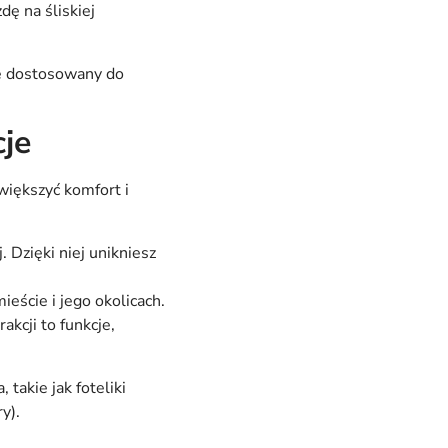
ę na śliskiej
ie dostosowany do
je
iększyć komfort i
. Dzięki niej unikniesz
eście i jego okolicach.
kcji to funkcje,
akie jak foteliki
y).