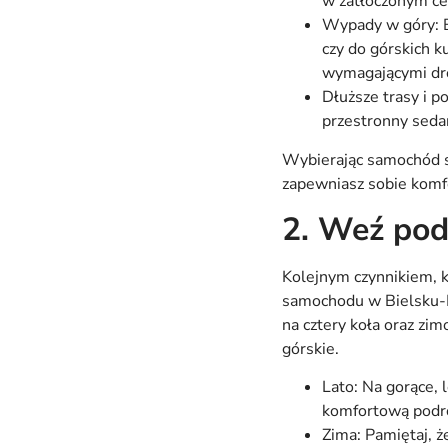
w zatłoczonym ce
Wypady w góry: B
czy do górskich k
wymagającymi dro
Dłuższe trasy i 
przestronny seda
Wybierając samochód s
zapewniasz sobie komf
2. Weź pod
Kolejnym czynnikiem, 
samochodu w Bielsku-B
na cztery koła oraz zi
górskie.
Lato: Na gorące,
komfortową podró
Zima: Pamiętaj, 