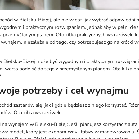
ochód w Bielsku-Białej, ale nie wiesz, jak wybrać odpowiedn
godnym i praktycznym rozwiązaniem, jednak aby w pełni cieszy
 z przemyślanym planem. Oto kilka praktycznych wskazówek, k
wynajem, niezależnie od tego, czy potrzebujesz go na krótki wy
ielsku-Białej może być wygodnym i praktycznym rozwiązanie
ami warto podejść do tego z przemyślanym planem. Oto kilka 
ć
swoje potrzeby i cel wynajmu
hód zastanów się, jak i gdzie będziesz z niego korzystać. Ró
odów. Oto kilka wskazówek:
na wynajem w Bielsku-Białej: Jeśli planujesz korzystać z auta
wy model, który jest ekonomiczny i łatwy w manewrowaniu. Ś