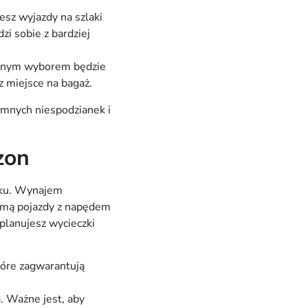
sz wyjazdy na szlaki
i sobie z bardziej
ealnym wyborem będzie
 miejsce na bagaż.
emnych niespodzianek i
zon
oku. Wynajem
imą pojazdy z napędem
planujesz wycieczki
tóre zagwarantują
. Ważne jest, aby