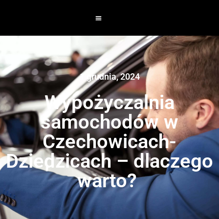
1 grudnia, 2024
Wypożyczalnia
samochodów w
Czechowicach-
Dziedzicach – dlaczego
warto?