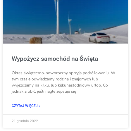
Wypożycz samochód na Święta
Okres świąteczno-noworoczny sprzyja podróżowaniu. W
tym czasie odwiedzamy rodzinę i znajomych lub
wyjeżdżamy na kilku, lub kilkunastodniowy urlop. Co
jednak zrobić, jeśli nagle zepsuje się
CZYTAJ WIĘCEJ »
21 grudnia 2022