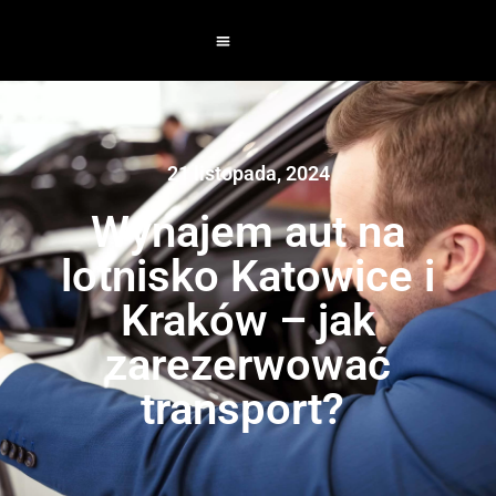
21 listopada, 2024
Wynajem aut na
lotnisko Katowice i
Kraków – jak
zarezerwować
transport?