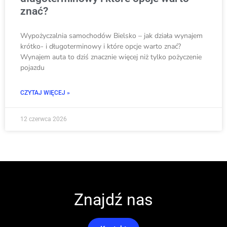
znać?
Wypożyczalnia samochodów Bielsko – jak działa wynajem
krótko- i długoterminowy i które opcje warto znać?
Wynajem auta to dziś znacznie więcej niż tylko pożyczenie
pojazdu
CZYTAJ WIĘCEJ »
12 czerwca 2026
Znajdź nas