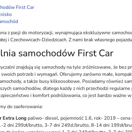
hodów First Car
tnisko
samochód
żona z pasji do motoryzacji, wynajmująca ekskluzywne samochod
ej i Czechowicach-Dziedzicach. Z nami brak własnego pojazdu
nia samochodów First Car
czalni znajdują się samochody na tyle zróżnicowane, że bez p
 swoich potrzeb i wymagań. Oferujemy zarówno małe, kompakt
samochody, a także busy kilkoosobowe. Posiadamy również sa
zych samochodów, dlatego każdy z nich przechodzi regularne 
ieczeństwo i komfort podróżowania, co jest bardzo ważne w d
my do zaoferowania:
r Extra Long
paliwo- diesel, pojemność 1.6, rok- 2019 – cena 
-2 dni 299zł/brutto, 3-7 dni 249zl/brutto, 8-14 dni 199zł/br