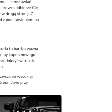
 musisz zostawiać
 kierowca odbierze Cię
 w drugą stronę. Z
ód z podstawieniem na
azdu to bardzo ważna
yle by kupno nowego
redniczyć w trakcie
du.
życzanie wysokiej
ośrednictwo przy