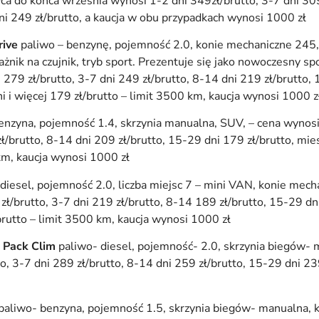
wca do końca września wynosi 1-2 dni 349zł/brutto, 3-7 dni 309
ni 249 zł/brutto, a kaucja w obu przypadkach wynosi 1000 zł
rive
paliwo – benzynę, pojemność 2.0, konie mechaniczne 245
gażnik na czujnik, tryb sport. Prezentuje się jako nowoczesny
 279 zł/brutto, 3-7 dni 249 zł/brutto, 8-14 dni 219 zł/brutto,
ni i więcej 179 zł/brutto – limit 3500 km, kaucja wynosi 1000 z
enzyna, pojemność 1.4, skrzynia manualna, SUV, – cena wynos
zł/brutto, 8-14 dni 209 zł/brutto, 15-29 dni 179 zł/brutto, mie
 km, kaucja wynosi 1000 zł
diesel, pojemność 2.0, liczba miejsc 7 – mini VAN, konie mec
ł/brutto, 3-7 dni 219 zł/brutto, 8-14 189 zł/brutto, 15-29 dni
brutto – limit 3500 km, kaucja wynosi 1000 zł
d Pack Clim
paliwo- diesel, pojemność- 2.0, skrzynia biegów-
o, 3-7 dni 289 zł/brutto, 8-14 dni 259 zł/brutto, 15-29 dni 239
paliwo- benzyna, pojemność 1.5, skrzynia biegów- manualna, 