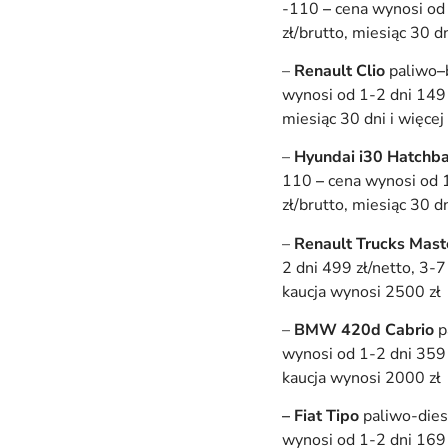
-110
–
cena wynosi od 
zł/brutto, miesiąc 30 d
–
Renault Clio
paliwo
–
wynosi od 1-2 dni 149 z
miesiąc 30 dni i więcej
–
Hyundai i30 Hatchb
110
–
cena wynosi od 1
zł/brutto, miesiąc 30 d
–
Renault Trucks Mas
2 dni 499 zł/netto, 3-7
kaucja wynosi 2500 zł
–
BMW 420d Cabrio
p
wynosi od 1-2 dni 359 z
kaucja wynosi 2000 zł
– Fiat Tipo
paliwo-dies
wynosi od 1-2 dni 169 z