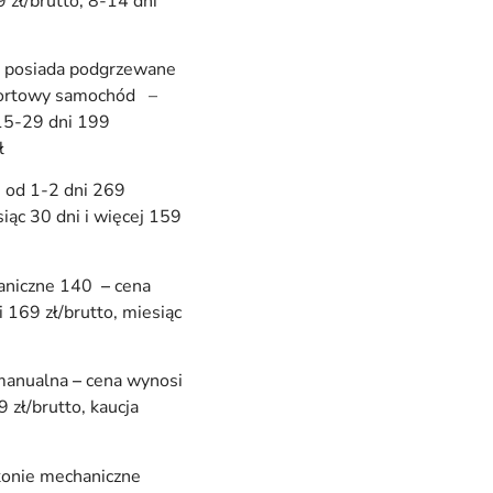
 zł/brutto, 8-14 dni
, posiada podgrzewane
 sportowy samochód –
 15-29 dni 199
ł
i od 1-2 dni 269
siąc 30 dni i więcej 159
haniczne 140
–
cena
 169 zł/brutto, miesiąc
 manualna
–
cena wynosi
 zł/brutto, kaucja
konie mechaniczne