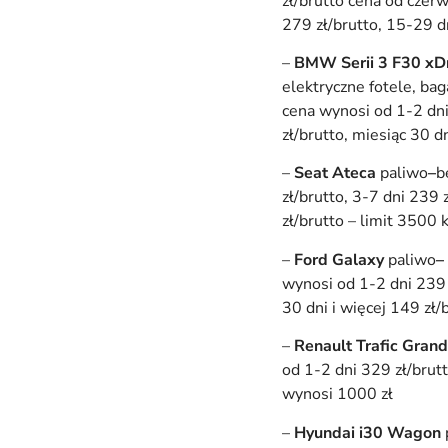
zł/brutto cena od czer
279 zł/brutto, 15-29 d
–
BMW Serii 3 F30 xD
elektryczne fotele, ba
cena wynosi od 1-2 dni
zł/brutto, miesiąc 30 d
–
Seat Ateca
paliwo
–
b
zł/brutto, 3-7 dni 239 
zł/brutto – limit 3500
–
Ford Galaxy
paliwo
–
wynosi od 1-2 dni 239 z
30 dni i więcej 149 zł/
–
Renault Trafic Gran
od 1-2 dni 329 zł/brutt
wynosi 1000 zł
–
Hyundai i30 Wagon