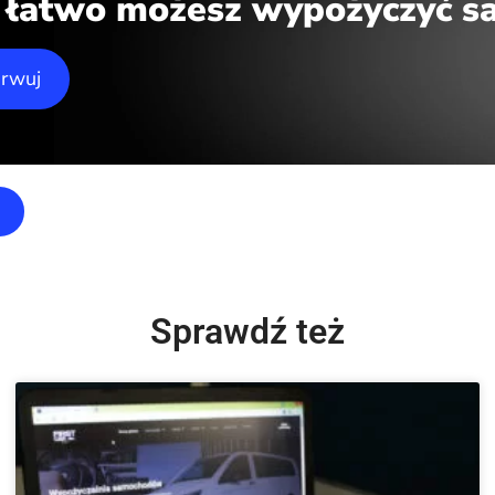
k łatwo możesz wypożyczyć 
erwuj
Sprawdź też