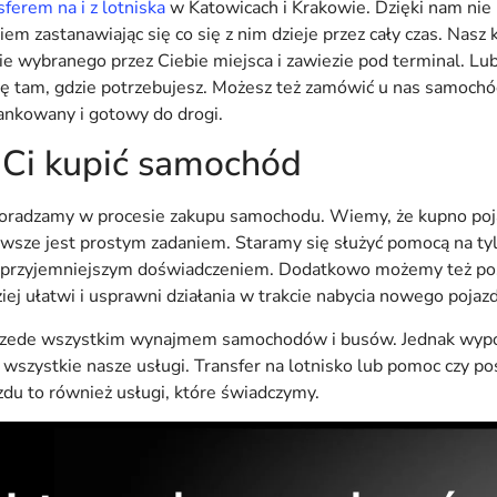
ferem na i z lotniska
w Katowicach i Krakowie. Dzięki nam nie
em zastanawiając się co się z nim dzieje przez cały czas. Nasz
 wybranego przez Ciebie miejsca i zawiezie pod terminal. Lub
ię tam, gdzie potrzebujesz. Możesz też zamówić u nas samoch
tankowany i gotowy do drogi.
Ci kupić samochód
radzamy w procesie zakupu samochodu. Wiemy, że kupno poj
zawsze jest prostym zadaniem. Staramy się służyć pomocą na t
jprzyjemniejszym doświadczeniem. Dodatkowo możemy też poś
iej ułatwi i usprawni działania w trakcie nabycia nowego pojaz
 przede wszystkim wynajmem samochodów i busów. Jednak wypo
e wszystkie nasze usługi. Transfer na lotnisko lub pomoc czy p
du to również usługi, które świadczymy.