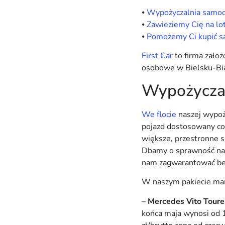
⦁
Wypożyczalnia samoc
⦁
Zawieziemy Cię na lo
⦁
Pomożemy Ci kupić 
First Car
to firma zało
osobowe w Bielsku-Biał
Wypożyczal
We flocie
naszej wypoży
pojazd dostosowany co
większe, przestronne 
Dbamy o sprawność nas
nam zagwarantować bezp
W naszym pakiecie ma
–
Mercedes Vito Toure
końca maja wynosi od 1