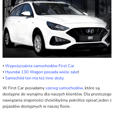
⦁
Wypożyczalnia samochodów First Car
⦁
Hyundai 130 Wagon posiada wiele zale
t
⦁
Samochód ten ma też inne atuty
W First Car posiadamy
szereg samochodów
, które są
dostępne do wynajmu dla naszych klientów. Dla prostszego
nawiązania znajomości chcielibyśmy pokrótce opisać jeden z
pojazdów dostępnych w naszej flocie.