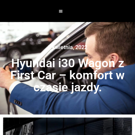
5 kwietnia, 2022
Hyundai i30 Wagon z
First Car – komfort w
czasie jazdy.