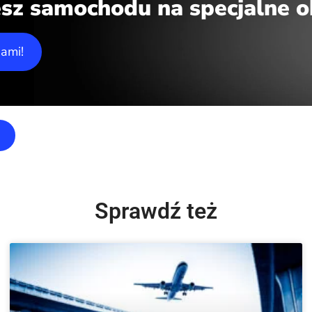
sz samochodu na specjalne o
nami!
Sprawdź też