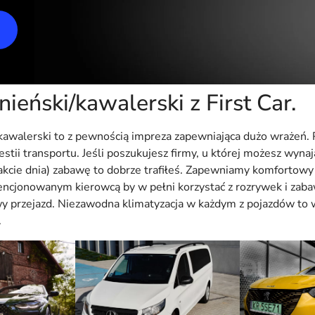
ieński/kawalerski z First Car.
kawalerski to z pewnością impreza zapewniająca dużo wrażeń. 
stii transportu. Jeśli poszukujesz firmy, u której możesz wyn
rakcie dnia) zabawę to dobrze trafiłeś. Zapewniamy komfortowy
encjonowanym kierowcą by w pełni korzystać z rozrywek i zab
y przejazd. Niezawodna klimatyzacja w każdym z pojazdów to w
.