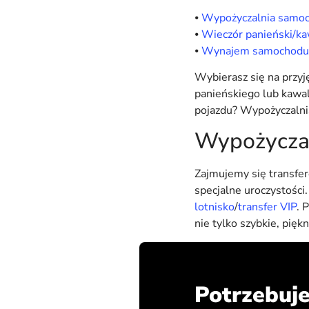
⦁
Wypożyczalnia samoc
⦁
Wieczór panieński/kaw
⦁
Wynajem samochodu 
Wybierasz się na przyj
panieńskiego lub kawal
pojazdu? Wypożyczal
Wypożyczal
Zajmujemy się transf
specjalne uroczystości
lotnisko
/
transfer VIP
. 
nie tylko szybkie, pię
Potrzebuje