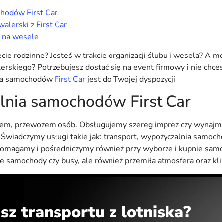
hodów First Car
alerski z First Car
na wesele
ęcie rodzinne? Jesteś w trakcie organizacji ślubu i wesela? A 
erskiego? Potrzebujesz dostać się na event firmowy i nie chce
nia samochodów
First Car
jest do Twojej dyspozycji
nia samochodów First Car
erem, przewozem osób. Obsługujemy szereg imprez czy wynaj
. Świadczymy usługi takie jak: transport, wypożyczalnia samo
Pomagamy i pośredniczymy również przy wyborze i kupnie samo
kne samochody czy busy, ale również przemiła atmosfera oraz kl
sz transportu z lotniska?