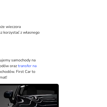
może wieczora
sz korzystać z własnego
mujemy samochody na
chodów oraz
transfer na
chodów. First Car to
imat!