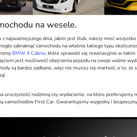
ochodu na wesele.
 z najważniejszego dnia, jakim jest ślub, należy mieć wszystko
 mogło zabraknąć samochodu na właśnie takiego typu okolicznoś
ycenę
BMW 4 Cabrio
, które sprawdzi się rewelacyjnie w takim
ęciem jest możliwość obejrzenia pojazdu na swoje ważne wyda
dy są bardzo zadbane, więc nie musisz się martwić, o to, że su
zą!
uroczystość rodzinną czy wydarzenie, na które preferujemy mi
ią samochodów First Car. Gwarantujemy wygodny i bezpieczny 