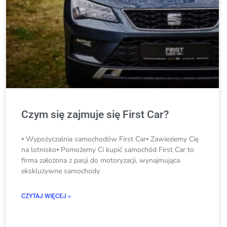
Czym się zajmuje się First Car?
⦁ Wypożyczalnia samochodów First Car⦁ Zawieziemy Cię
na lotnisko⦁ Pomożemy Ci kupić samochód First Car to
firma założona z pasji do motoryzacji, wynajmująca
ekskluzywne samochody
CZYTAJ WIĘCEJ »