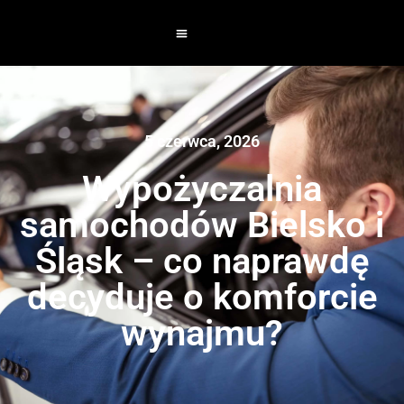
5 czerwca, 2026
Wypożyczalnia
samochodów Bielsko i
Śląsk – co naprawdę
decyduje o komforcie
wynajmu?