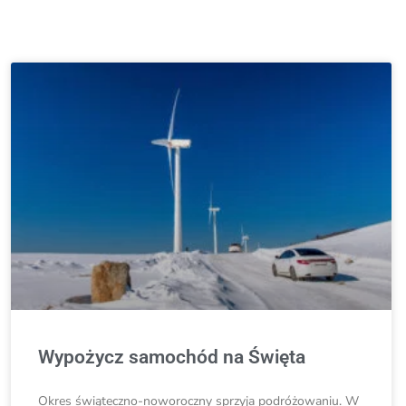
Wypożycz samochód na Święta
Okres świąteczno-noworoczny sprzyja podróżowaniu. W