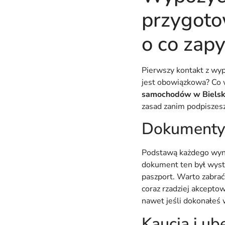
przygoto
o co zapy
Pierwszy kontakt z wy
jest obowiązkowa? Co w
samochodów w Biels
zasad zanim podpisze
Dokumenty i
Podstawą każdego wyna
dokument ten był wysta
paszport. Warto zabrać
coraz rzadziej akcept
nawet jeśli dokonałeś 
Kaucja i ub