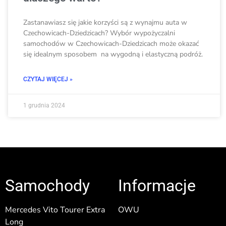
Zastanawiasz się jakie korzyści są z wynajmu auta w
Czechowicach-Dziedzicach? Wybór wypożyczalni
samochodów w Czechowicach-Dziedzicach może okazać
się idealnym sposobem na wygodną i elastyczną podróż.
CZYTAJ WIĘCEJ »
1 grudnia 2024
Samochody
Informacje
Mercedes Vito Tourer Extra
OWU
Long