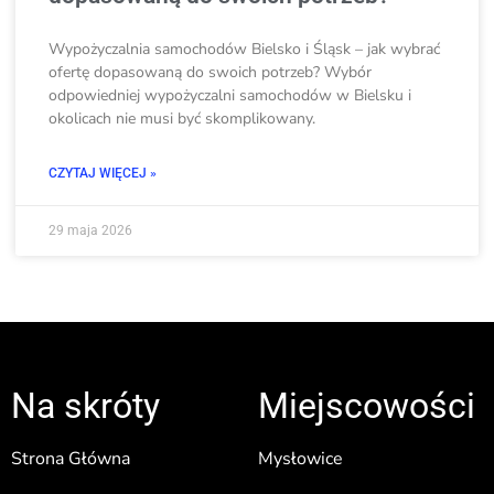
Wypożyczalnia samochodów Bielsko i Śląsk – jak wybrać
ofertę dopasowaną do swoich potrzeb? Wybór
odpowiedniej wypożyczalni samochodów w Bielsku i
okolicach nie musi być skomplikowany.
CZYTAJ WIĘCEJ »
29 maja 2026
Na skróty
Miejscowości
Strona Główna
Mysłowice