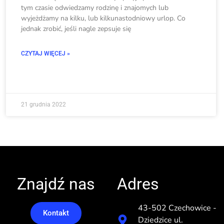
tym czasie odwiedzamy rodzinę i znajomych lub
wyjeżdżamy na kilku, lub kilkunastodniowy urlop. Co
jednak zrobić, jeśli nagle zepsuje się
CZYTAJ WIĘCEJ »
21 grudnia 2022
Znajdź nas
Adres
43-502 Czechowice -
Kontakt
Dziedzice ul.