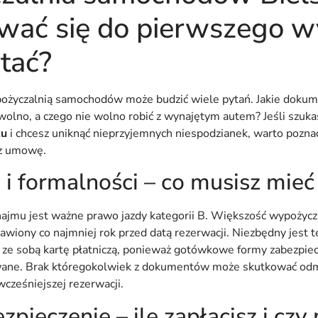
wać się do pierwszego w
tać?
pożyczalnią samochodów może budzić wiele pytań. Jakie dokume
olno, a czego nie wolno robić z wynajętym autem? Jeśli szuk
ku
i chcesz uniknąć nieprzyjemnych niespodzianek, warto pozna
sz umowę.
 formalności – co musisz mieć
jmu jest ważne prawo jazdy kategorii B. Większość wypożycz
wiony co najmniej rok przed datą rezerwacji. Niezbędny jest 
 ze sobą kartę płatniczą, ponieważ gotówkowe formy zabezpie
owane. Brak któregokolwiek z dokumentów może skutkować od
wcześniejszej rezerwacji.
ezpieczenie – ile zapłacisz i cz