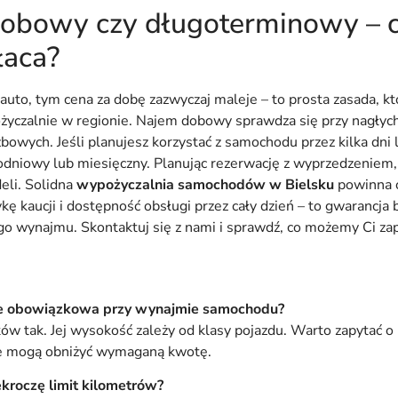
bowy czy długoterminowy – c
łaca?
auto, tym cena za dobę zazwyczaj maleje – to prosta zasada, któ
życzalnie w regionie. Najem dobowy sprawdza się przy nagłych
bowych. Jeśli planujesz korzystać z samochodu przez kilka dni 
dniowy lub miesięczny. Planując rezerwację z wyprzedzeniem,
li. Solidna
wypożyczalnia samochodów w Bielsku
powinna o
kę kaucji i dostępność obsługi przez cały dzień – to gwarancja
go wynajmu. Skontaktuj się z nami i sprawdź, co możemy Ci z
ze obowiązkowa przy wynajmie samochodu?
w tak. Jej wysokość zależy od klasy pojazdu. Warto zapytać o 
re mogą obniżyć wymaganą kwotę.
zekroczę limit kilometrów?