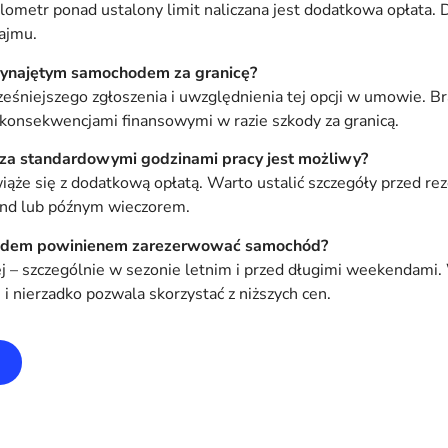
ilometr ponad ustalony limit naliczana jest dodatkowa opłata.
ajmu.
ynajętym samochodem za granicę?
eśniejszego zgłoszenia i uwzględnienia tej opcji w umowie. B
onsekwencjami finansowymi w razie szkody za granicą.
oza standardowymi godzinami pracy jest możliwy?
wiąże się z dodatkową opłatą. Warto ustalić szczegóły przed re
end lub późnym wieczorem.
azdem powinienem zarezerwować samochód?
ej – szczególnie w sezonie letnim i przed długimi weekendami
i nierzadko pozwala skorzystać z niższych cen.