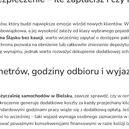
atów, który budzi największe emocje wśród nowych klientów. W
obowiązkowa, a jej wysokość zależy od klasy wybranego pojazdu.
a Śląsku bez kaucji
, warto wcześniej zapytać o dostępne pak
chrona pozwala na obniżenie lub całkowite zniesienie depozyt
ę wynajmu, jednak warto rozważyć dokupienie dodatkowej och
metrów, godziny odbioru i wyja
ożyczalnię samochodów w Bielsku
, zawsze sprawdź, czy w cen
kroczenie generuje dodatkowe koszty za każdy przejechany kil
ndardowymi godzinami pracy wiąże się z dodatkową opłatą. Jeśl
łoś to wcześniej – taki wyjazd wymaga osobnego zaznaczenia w
wać poważnymi konsekwencjami finansowymi w razie kolizji lu