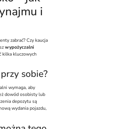
ynajmu i
nty zabrać? Czy kaucja
asz
wypożyczalni
ć kilka kluczowych
 przy sobie?
alni wymaga, aby
też dowód osobisty lub
czenia depozytu są
mową wydania pojazdu,
y można tego