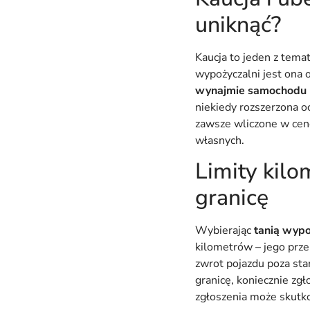
uniknąć?
Kaucja to jeden z tem
wypożyczalni jest ona 
wynajmie samochodu n
niekiedy rozszerzona o
zawsze wliczone w cen
własnych.
Limity kilo
granicę
Wybierając
tanią wyp
kilometrów – jego prze
zwrot pojazdu poza sta
granicę, koniecznie zg
zgłoszenia może skutko