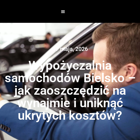
17 maja, 2026
Wypożyczalnia
samochodów Bielsko –
jak zaoszczędzić na
wynajmie i uniknąć
ukrytych kosztów?