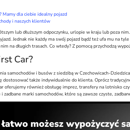
 Mamy dla ciebie idealny pojazd
hody i naszych klientów
tszym lub dłuższym odpoczynku, urlopie w kraju lub poza nim. Z
yjazd. Jednak nie każdy ma swój pojazd bądź też ufa mu na tyle 
c nim na długich trasach. Co wtedy? Z pomocą przychodzą wyp
rst Car?
nia samochodów i busów z siedzibą w Czechowicach-Dziedzica
ię dostosować także indywidualnie do klienta. Oprócz tradycy
 oferujemy również obsługę imprez, transfery na lotnisko czy
i zadbane marki samochodów, które są zawsze czyste, zadbane
k łatwo możesz wypożyczyć 