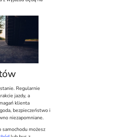
ntów
stanie. Regularnie
kcie jazdy, a
magań klienta
ygoda, bezpieczeństwo i
ewno niezapomniane.
ego samochodu możesz
chód
lub bus z