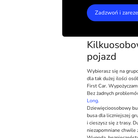
Zadzwoń i zarez
Kilkuosobo
pojazd
Wybierasz się na grup
dla tak dużej ilości o
First Car. Wypożyczamy
Bez żadnych problemów
Long.
Dziewięcioosobowy bus,
busa dla liczniejszej 
i cieszysz się z trasy.
niezapomniane chwile z
Wygoda, bezpieczeństw