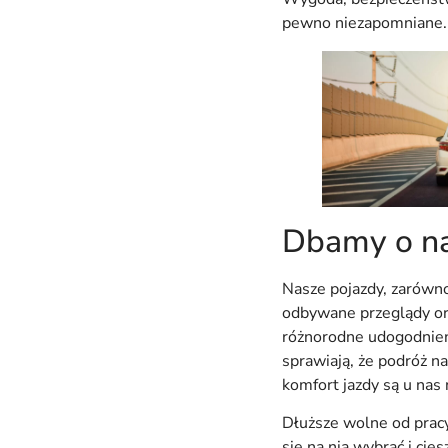
pewno niezapomniane.
Dbamy o na
Nasze pojazdy, zarówn
odbywane przeglądy or
różnorodne udogodnie
sprawiają, że podróż n
komfort jazdy są u na
Dłuższe wolne od prac
się na nią wybrać i ci