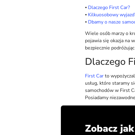
⦁
Dlaczego First Car?
⦁
Kilkuosobowy wyjazd?
⦁
Dbamy o nasze samoc
Wiele osób marzy o kró
pojawia się okazja na w
bezpiecznie podróżują
Dlaczego Fi
First Car
to wypożyczal
usług, które staramy s
samochodów w First Car
Posiadamy niezawodne 
Zobacz ja