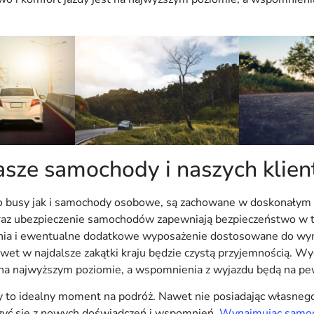
sze samochody i naszych klie
o busy jak i samochody osobowe, są zachowane w doskonałym 
az ubezpieczenie samochodów zapewniają bezpieczeństwo w tra
nia i ewentualne dodatkowe wyposażenie dostosowane do wy
awet w najdalsze zakątki kraju będzie czystą przyjemnością. W
s na najwyższym poziomie, a wspomnienia z wyjazdu będą na p
y to idealny moment na podróż. Nawet nie posiadając własn
eszyć się z nowych doświadczeń i wspomnień.
Wynajmując samo