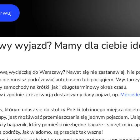
erwuj
wy wyjazd? Mamy dla ciebie id
ową wycieczkę do Warszawy? Nawet się nie zastanawiaj. Nie 
sób nie musisz podróżować autobusem lub pociągiem. Wystarczy
 samochody na krótki, jak i długoterminowy okres czasu.
 i zgodnie z rezerwacją dostarczymy dany pojazd, np.
Mercedes
 którym udasz się do stolicy Polski lub innego miejsca doce
grupy, jest możliwość przemieszczania się jednym pojazdem. U
 Duży bagażnik, który pomieści niezbędne bagaże i sprzęt m.in. a
 podróży. Jak wiadomo, są przecież tak ważne!
o i komfort jazdy jest na najwyższym poziomie, a wspomnieni