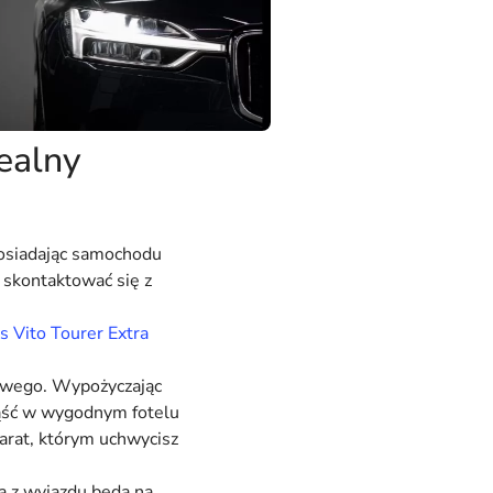
ealny
posiadając samochodu
 skontaktować się z
 Vito Tourer Extra
lowego. Wypożyczając
siąść w wygodnym fotelu
parat, którym uchwycisz
a z wyjazdu będą na