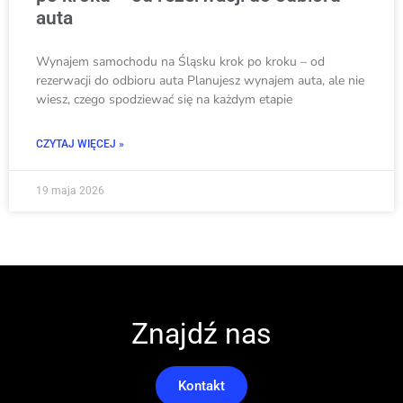
auta
Wynajem samochodu na Śląsku krok po kroku – od
rezerwacji do odbioru auta Planujesz wynajem auta, ale nie
wiesz, czego spodziewać się na każdym etapie
CZYTAJ WIĘCEJ »
19 maja 2026
Znajdź nas
Kontakt