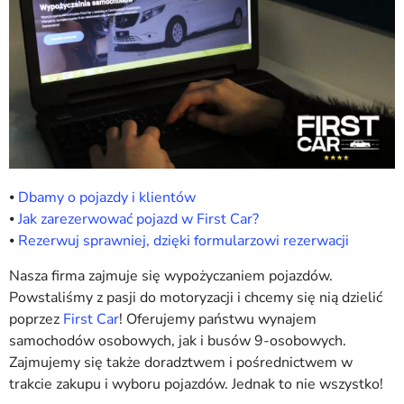
⦁
Dbamy o pojazdy i klientów
⦁
Jak zarezerwować pojazd w First Car?
⦁
Rezerwuj sprawniej, dzięki formularzowi rezerwacji
Nasza firma zajmuje się wypożyczaniem pojazdów.
Powstaliśmy z pasji do motoryzacji i chcemy się nią dzielić
poprzez
First Car
! Oferujemy państwu wynajem
samochodów osobowych, jak i busów 9-osobowych.
Zajmujemy się także doradztwem i pośrednictwem w
trakcie zakupu i wyboru pojazdów. Jednak to nie wszystko!