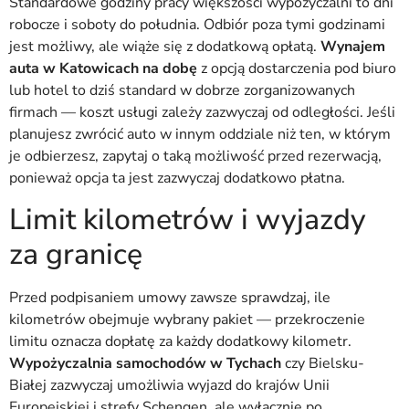
Standardowe godziny pracy większości wypożyczalni to dni
robocze i soboty do południa. Odbiór poza tymi godzinami
jest możliwy, ale wiąże się z dodatkową opłatą.
Wynajem
auta w Katowicach na dobę
z opcją dostarczenia pod biuro
lub hotel to dziś standard w dobrze zorganizowanych
firmach — koszt usługi zależy zazwyczaj od odległości. Jeśli
planujesz zwrócić auto w innym oddziale niż ten, w którym
je odbierzesz, zapytaj o taką możliwość przed rezerwacją,
ponieważ opcja ta jest zazwyczaj dodatkowo płatna.
Limit kilometrów i wyjazdy
za granicę
Przed podpisaniem umowy zawsze sprawdzaj, ile
kilometrów obejmuje wybrany pakiet — przekroczenie
limitu oznacza dopłatę za każdy dodatkowy kilometr.
Wypożyczalnia samochodów w Tychach
czy Bielsku-
Białej zazwyczaj umożliwia wyjazd do krajów Unii
Europejskiej i strefy Schengen, ale wyłącznie po