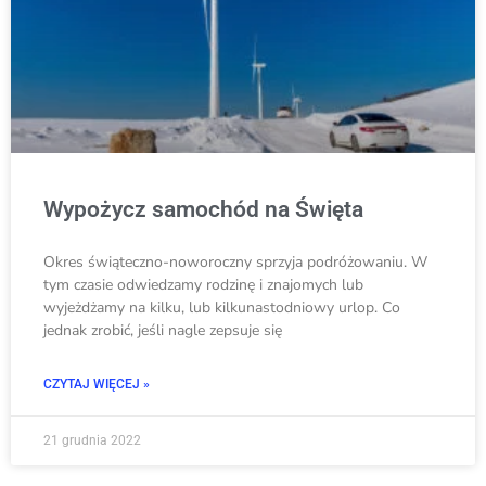
Wypożycz samochód na Święta
Okres świąteczno-noworoczny sprzyja podróżowaniu. W
tym czasie odwiedzamy rodzinę i znajomych lub
wyjeżdżamy na kilku, lub kilkunastodniowy urlop. Co
jednak zrobić, jeśli nagle zepsuje się
CZYTAJ WIĘCEJ »
21 grudnia 2022