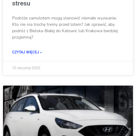
stresu
Podróże samolotem mogą stanowić niemałe wyzwanie.
Kto nie ma trochę tremy przed lotem? Jak sprawić, aby
podróż z Bielska-Białej do Katowic lub Krakowa bardziej
przyjemną?
CZYTAJ WIĘCEJ »
10 stycznia 0202