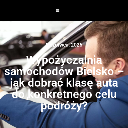
8 czerwca, 2026
Wypożyczalnia
samochodów Bielsko –
jak dobrać klasę auta
do konkretnego celu
podróży?