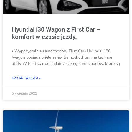
Hyundai i30 Wagon z First Car –
komfort w czasie jazdy.
⦁ Wypożyczalnia samochodów First Car⦁ Hyundai 130
Wagon posiada wiele zalet⦁ Samochód ten ma też inne
atuty W First Car posiadamy szereg samochodów, które są
CZYTAJ WIĘCEJ »
5 kwietnia 2022