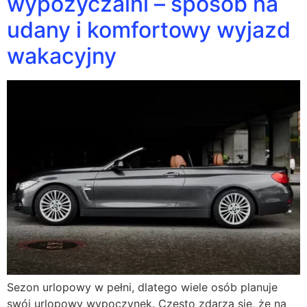
wypożyczalni – sposób na
udany i komfortowy wyjazd
wakacyjny
Sezon urlopowy w pełni, dlatego wiele osób planuje
swój urlopowy wypoczynek. Często zdarza się, że na