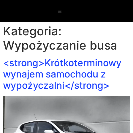
Kategoria:
Wypożyczanie busa
<strong>Krótkoterminowy
wynajem samochodu z
wypożyczalni</strong>